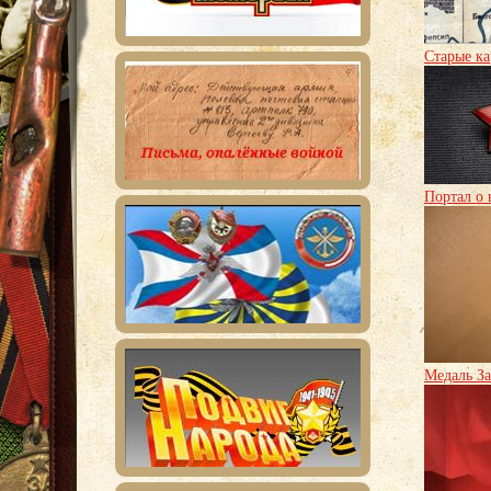
Старые ка
Портал о 
Медаль За