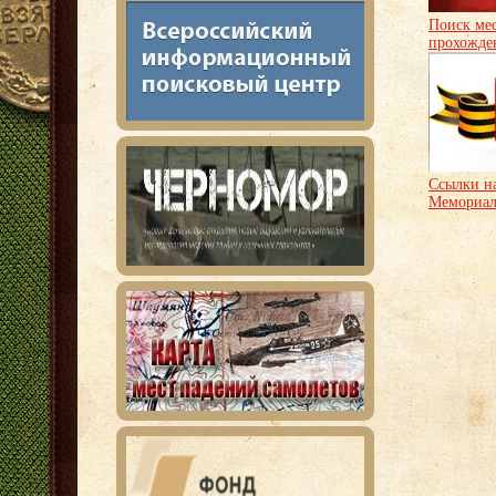
Поиск мес
прохожде
Ссылки на
Мемориа