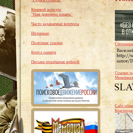
"Судьба солдата"
Краевой конкурс
"Нам доверена память"
Часто задаваемые вопросы
Интервью
Полезные ссылки
Сборники
Книга памяти
Письма опалённые войной
Ссылки на
Мемориа
Сайт обще
Краснодар