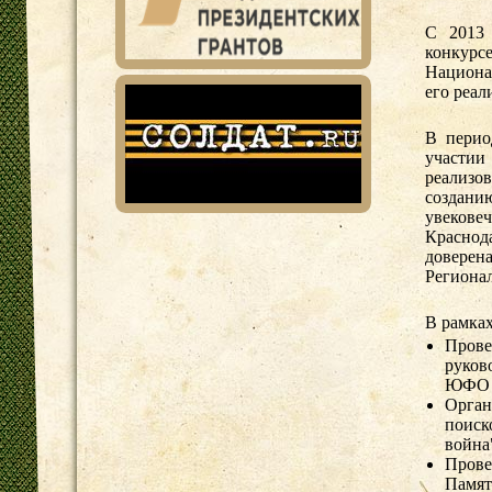
С 2013
конкур
Национа
его реал
В перио
участии
реализо
создани
увеков
Красно
доверен
Региона
В рамка
Пров
руков
ЮФО и
Орган
поиск
война
Прове
Памят