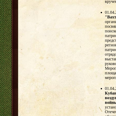
вруче
01.04
"Вах
орга
посв
поис
патр
пред
регио
патри
отряд
выста
руков
Меро
площа
мероп
01.04
Куба
возд
войн
устан
Отеч