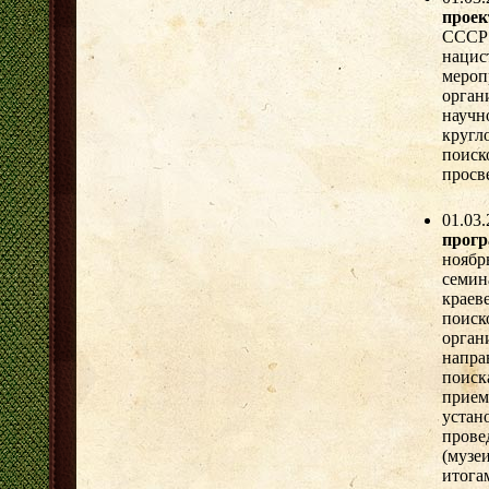
проек
СССР 
нацис
меро
орган
научн
круг
поиск
просв
01.03
прог
ноябр
семи
крае
поис
орган
напра
поиск
прием
уста
прове
(музе
итога