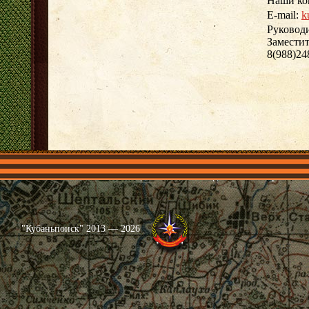
Наши кон
E-mail:
k
Руководи
Замести
8(988)24
Главная
Имена
Общественные объединения
Проекты
"Кубаньпоиск" 2013 — 2026