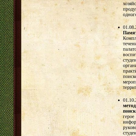
хозяй
проду
одног
01.08
Памя
Комп
тече
пала
воспи
студе
орга
практ
поис
мероп
терри
01.10
мето
поиск
герое
инфор
руков
студе