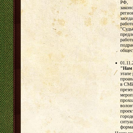
РФ, 
закон
реги
засед
рабо
"Суд
предл
рабо
подра
общес
01.11
"Нам 
этапе
проан
в СМИ
презе
мероп
прохо
волон
проек
город
ситуа
форма