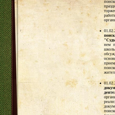
поис
празд
торже
работ
орган
01.02
поис
"Судь
нем п
школ
обсуж
основ
прием
поиск
жител
01.0
доку
деяте
орган
реал
докум
поиск