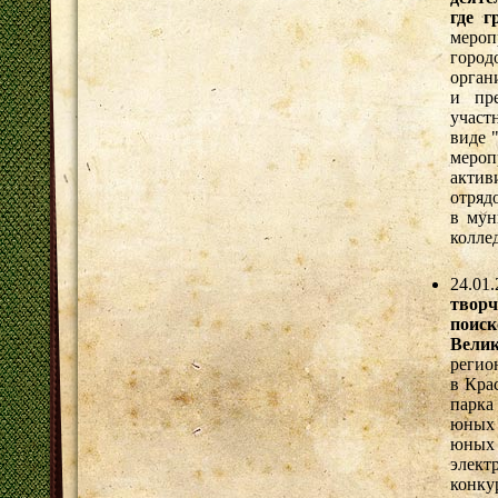
где г
мероп
горо
орган
и пр
участ
виде 
мероп
актив
отряд
в мун
коллед
24.01
твор
поис
Вели
регио
в Кра
парка
юных 
юных 
элект
конк