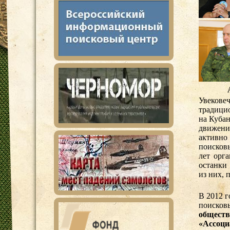
Увекове
традици
на Куба
движений
активн
поисковы
лет орг
останки
из них, 
В 2012 г
поисков
обществ
«Ассоци