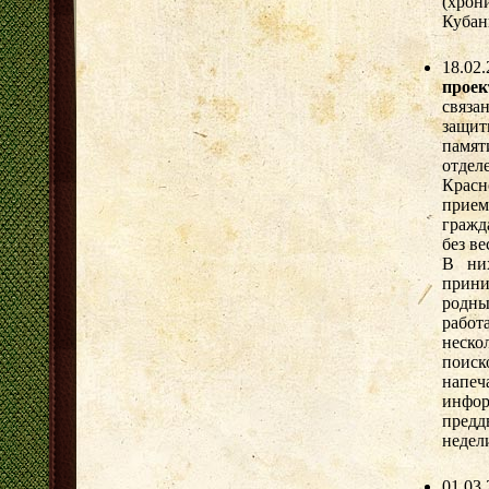
(хро
Кубан
18.02
проек
связа
защит
памя
отде
Красн
прием
гражд
без в
В ни
прини
родны
рабо
неско
поиск
напе
инфо
предд
недел
01.03