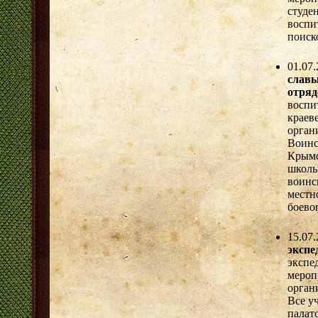
студ
восп
поиск
01.07
славы
отряд
восп
крае
орган
Воинс
Крымс
школь
воин
местн
боево
15.07
эксп
экспе
меро
орган
Все у
палат