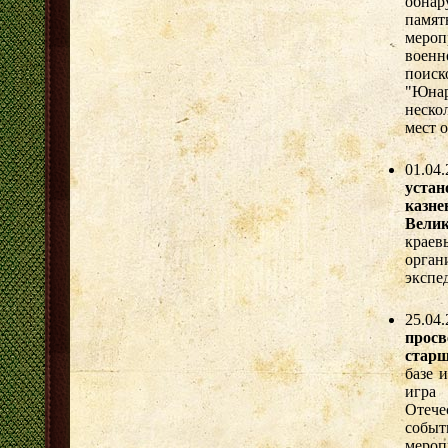
обнар
памя
мероп
военн
поис
"Юнар
неско
мест 
01.04
уста
казн
Вели
краев
орга
экспе
25.0
прос
старш
базе 
игра
Отече
событ
меро