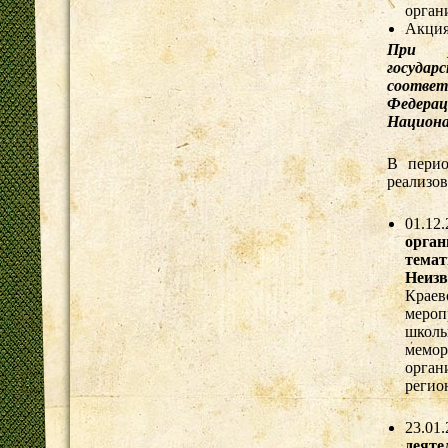
орган
Акция
При р
государ
соотве
Федера
Национа
В перио
реализо
01.12
орга
тем
Неизв
Краев
мероп
школь
мемо
орган
регио
23.01
деяте