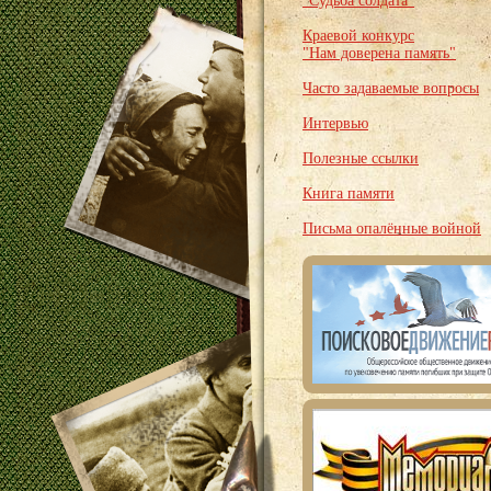
"Судьба солдата"
Краевой конкурс
"Нам доверена память"
Часто задаваемые вопросы
Интервью
Полезные ссылки
Книга памяти
Письма опалённые войной