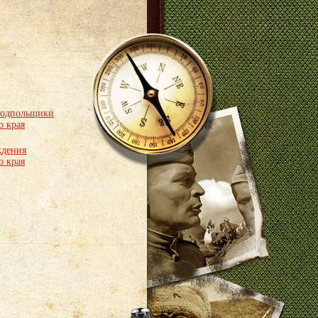
подпольщики
о края
ждения
о края