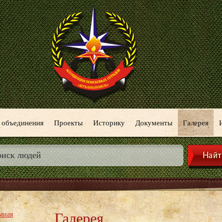
 объединения
Проекты
Историку
Документы
Галерея
Галерея
мная