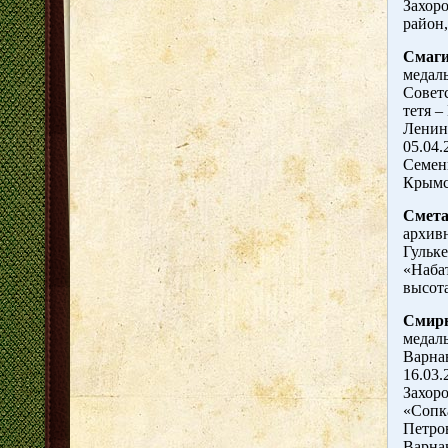
Захоро
район,
Смаги
медаль
Советс
тетя –
Ленинг
05.04.
Семенц
Крымс
Смета
архивн
Гульк
«Набат
высота
Смирн
медаль
Варна
16.03.
Захоро
«Сопк
Петров
Варнав