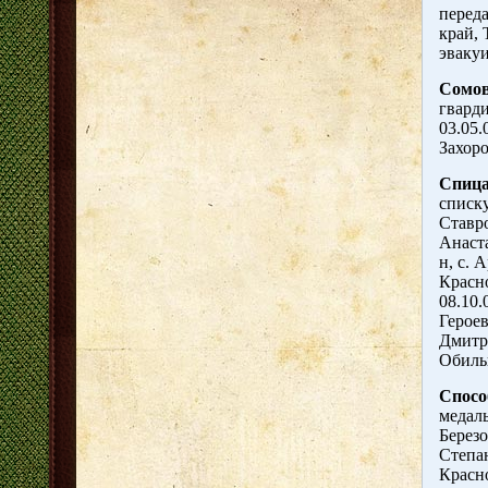
переда
край, 
эваку
Сомов
гвард
03.05.
Захоро
Спица
списку
Ставро
Анаст
н, с. 
Красно
08.10.
Герое
Дмитри
Обильн
Спосо
медаль
Березо
Степа
Красн