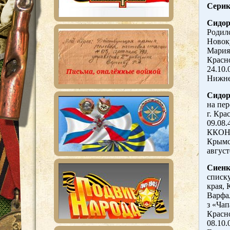
Серик
Сидор
Родилс
Новок
Мария
Красно
24.10.
Нижне
Сидор
на пер
г. Кра
09.08.
ККОНП
Крымск
август
Сиенк
списку
края, 
Варфал
з «Чап
Красно
08.10.