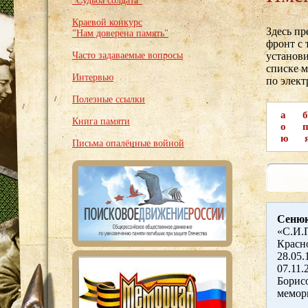
"Судьба солдата"
Краевой конкурс
Здесь п
"Нам доверена память"
фронт с 
Часто задаваемые вопросы
установи
списке м
Интервью
по элек
Полезные ссылки
а
б
Книга памяти
о
ю
Письма опалённые войной
Сенюк
«С.И.П
Красно
28.05
07.11.
Борисо
мемор