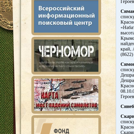
Героев
Симак
списку
Красн
«Набат
высота
Крымс
найде
край, 
(8622)
Симон
списку
Дешра
Дешра
Красно
08.10.
Героев
Синеб
Скари
списку
Красно
Скари