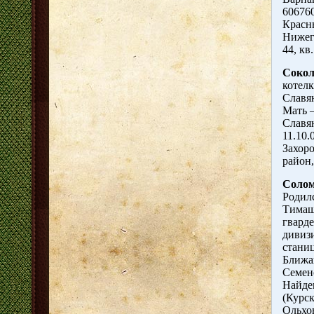
606760
Красн
Нижего
44, кв.
Сокол
котелк
Славян
Мать –
Славя
11.10.
Захоро
район
Солом
Родилс
Тимаше
гварде
дивиз
станиц
Ближа
Семено
Найде
(Курск
Ольхо