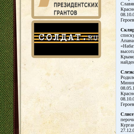
Славян
Красно
08.10.
Героев
Скляр
списку
Апана
«Набат
высота
Крымс
найден
Слезк
Родилс
Минин
08.05.
Красно
08.10.
Героев
Слисе
перочи
Курга
27.12.