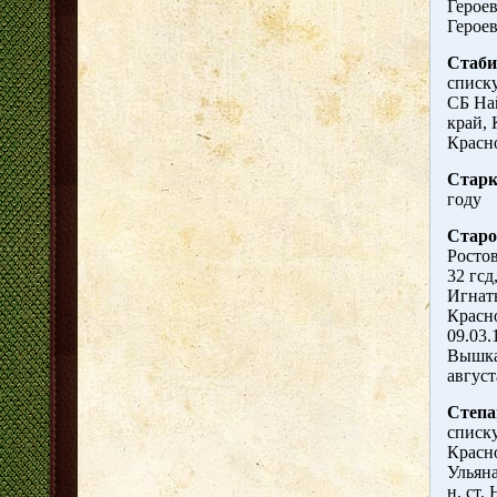
Героев
Героев
Стаби
списку
СБ На
край, 
Красн
Старк
году
Старо
Ростов
32 гсд
Игнать
Красн
09.03.
Вышка
август
Степа
списку
Красно
Ульяна
н, ст.