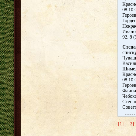
Красно
08.10.
Героев
Гордее
Некрас
Иванов
92, 8 
Степа
списку
Чуваш
Василь
Шимел
Красно
08.10.
Герое
Фаина
Чебокс
Степа
Советс
[1]
[2]