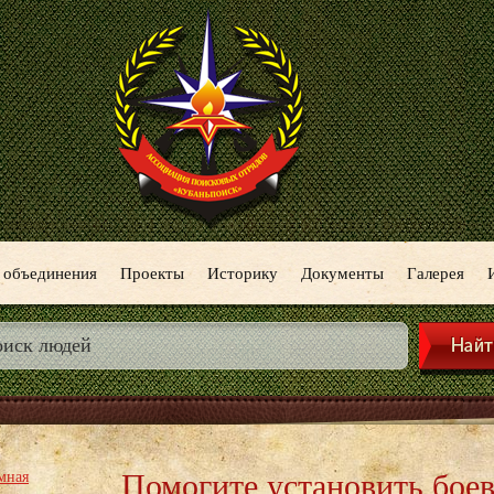
 объединения
Проекты
Историку
Документы
Галерея
Помогите установить боев
мная