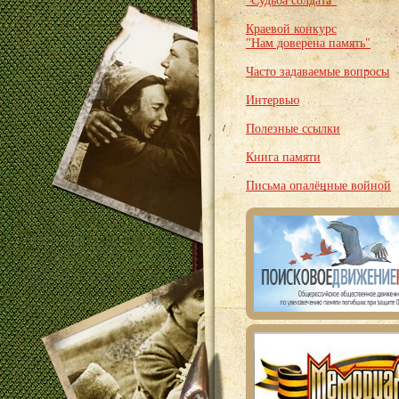
"Судьба солдата"
Краевой конкурс
"Нам доверена память"
Часто задаваемые вопросы
Интервью
Полезные ссылки
Книга памяти
Письма опалённые войной