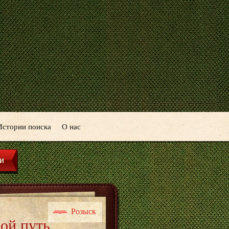
Истории поиска
О нас
Розыск
ой путь