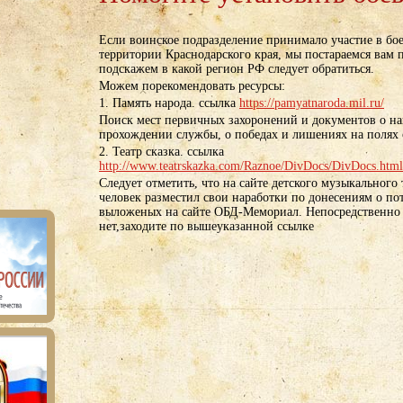
Если воинское подразделение принимало участие в бо
территории Краснодарского края, мы постараемся вам п
подскажем в какой регион РФ следует обратиться.
Можем порекомендовать ресурсы:
1. Память народа. ссылка
https://pamyatnaroda.mil.ru/
Поиск мест первичных захоронений и документов о на
прохождении службы, о победах и лишениях на полях
2. Театр сказка. ссылка
http://www.teatrskazka.com/Raznoe/DivDocs/DivDocs.html
Следует отметить, что на сайте детского музыкального
человек разместил свои наработки по донесениям о по
выложеных на сайте ОБД-Мемориал. Непосредственно н
нет,заходите по вышеуказанной ссылке