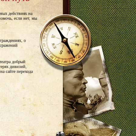
евых действиях на
омочь, если нет, мы
граждениях, о
 сражений
 театра добрый
терях дивизий,
а сайте перехода